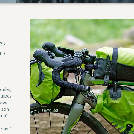
es
 !
Doubs)
quipés
utes
aison
mté.
 pas à