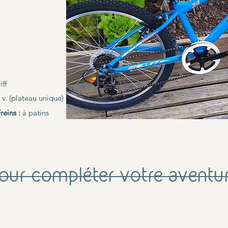
iff
 v. (plateau unique)
reins :
à patins
our compléter votre aventu