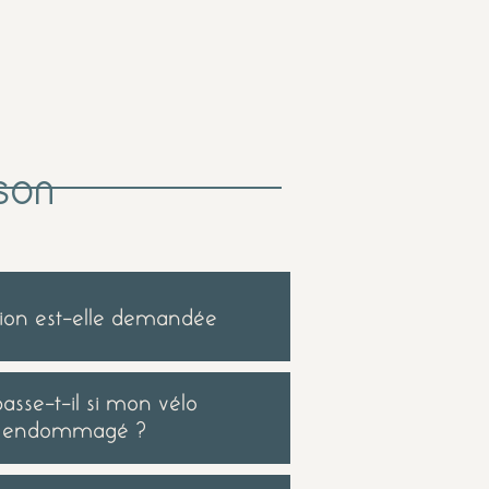
ison
ion est-elle demandée
asse-t-il si mon vélo
t endommagé ?