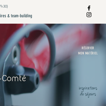
7h30)
ires & team-building
RÉSERVER
MON MATÉRIEL
e-Comté
inspirations
de séjours