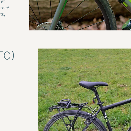
 et
tracé
ts,
TC)