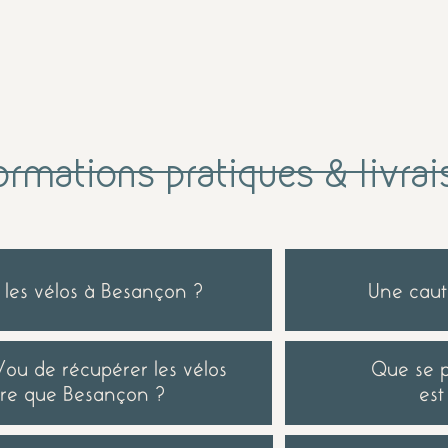
ormations pratiques & livra
les vélos à Besançon ?
Une caut
et/ou de récupérer les vélos
Que se p
tre que Besançon ?
es