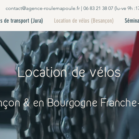
contact@agence-roulemapoule.fr
| 06 83 21 38 07 (lu-ve 9h :1
s de transport (Jura)
Location de vélos (Besançon)
Sémina
Location de vélos
nçon & en Bourgogne Franch