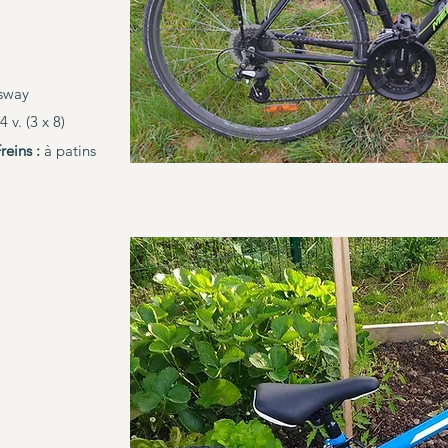
sway
 v. (3 x 8)
reins :
à patins