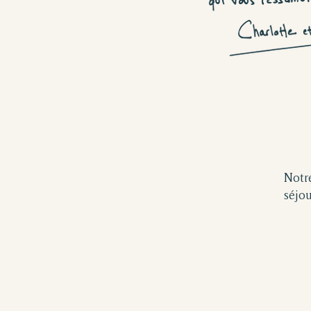
Notre
séjo