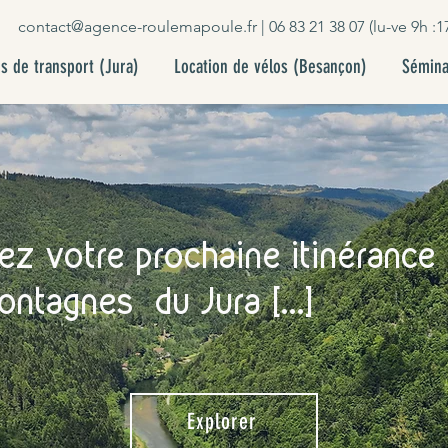
contact@agence-roulemapoule.fr
| 06 83 21 38 07 (lu-ve 9h :1
s de transport (Jura)
Location de vélos (Besançon)
Sémina
ez votre prochaine itinérance
ntagnes du Jura [...]
Explorer