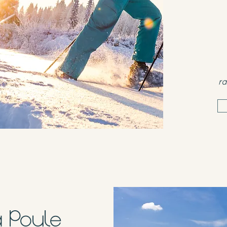
ra
Poule